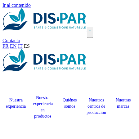
Ir al contenido
Contacto
FR
EN
IT
ES
Nuestra
Nuestra
Quiénes
Nuestros
Nuestras
experiencia
experiencia
somos
centros de
marcas
en
producción
productos