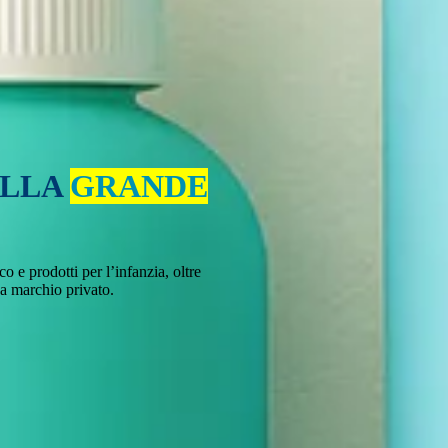
ELLA
GRANDE
 e prodotti per l’infanzia, oltre
e a marchio privato.